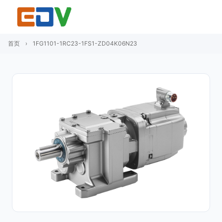
首页
›
1FG1101-1RC23-1FS1-ZD04K06N23