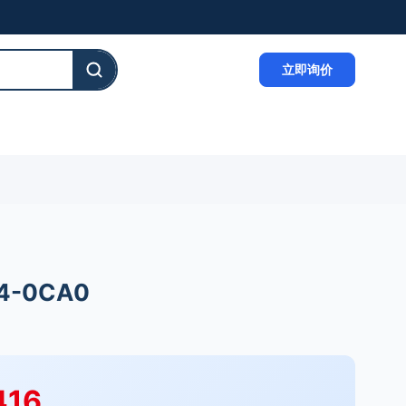
立即询价
4-0CA0
416