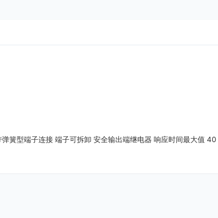
P20.带弹簧型端子连接 端子可拆卸 安全输出端继电器 响应时间最大值 40 ms