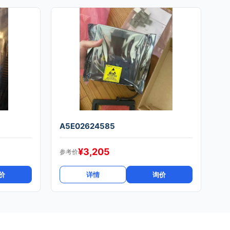
A5E02624585
¥
3,205
参考价
价
详情
询价