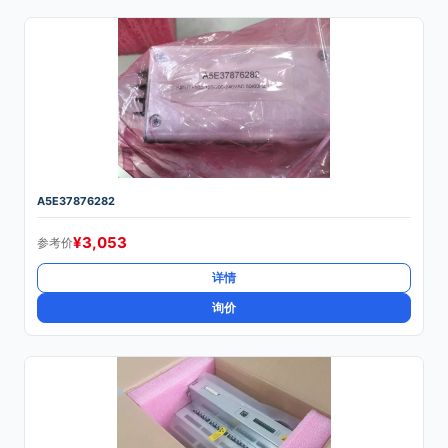
A5E37876282
¥
3,053
参考价
详情
询价