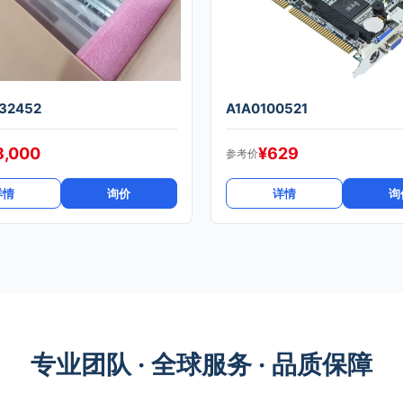
32452
A1A0100521
8,000
¥
629
参考价
详情
询价
详情
询
专业团队 · 全球服务 · 品质保障