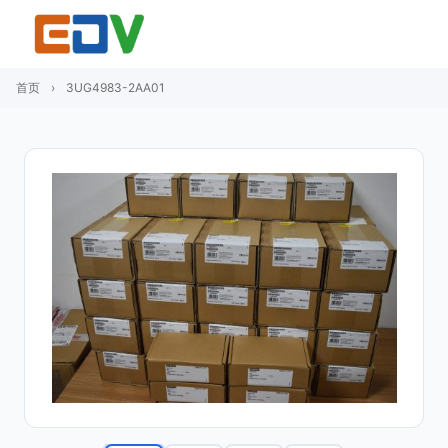
首页
›
3UG4983-2AA01