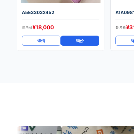
A5E33032452
A1A098
¥
18,000
¥
3
参考价
参考价
详情
询价