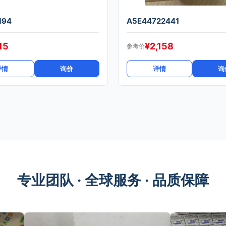
194
A5E44722441
15
¥
2,158
参考价
详情
询价
详情
询
专业团队 · 全球服务 · 品质保障