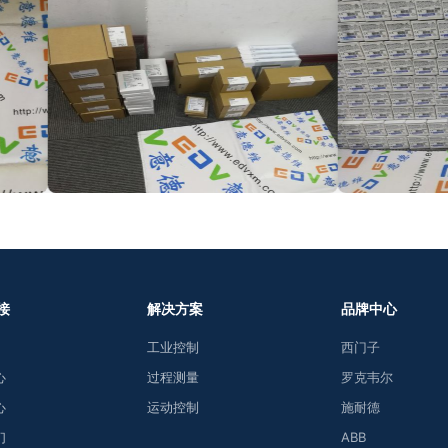
接
解决方案
品牌中心
工业控制
西门子
心
过程测量
罗克韦尔
心
运动控制
施耐德
们
ABB