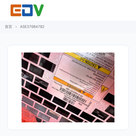
首页
›
A5E37684782