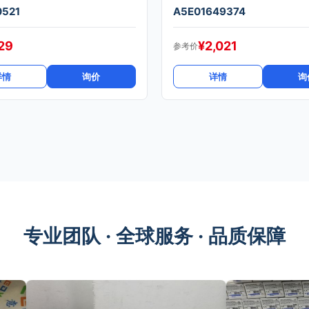
0521
A5E01649374
29
¥
2,021
参考价
详情
询价
详情
询
专业团队 · 全球服务 · 品质保障