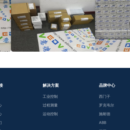
接
解决方案
品牌中心
工业控制
西门子
心
过程测量
罗克韦尔
心
运动控制
施耐德
们
ABB