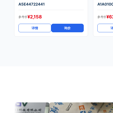
A5E44722441
A1A010
¥
2,158
¥
6
参考价
参考价
详情
询价