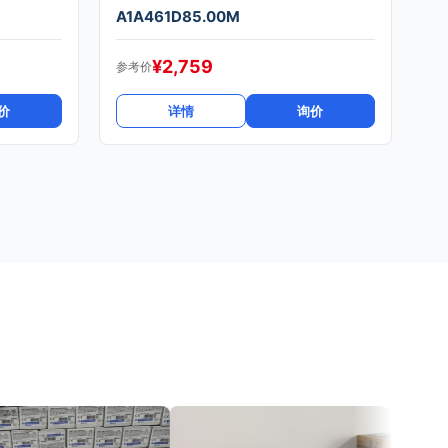
A1A461D85.00M
¥
2,759
参考价
价
详情
询价