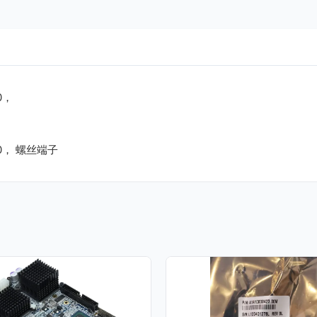
0，
0， 螺丝端子