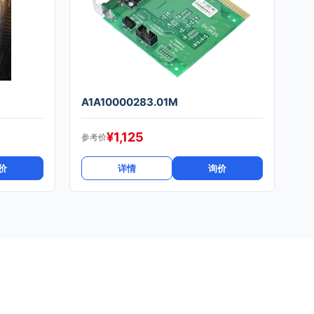
A1A10000283.01M
¥
1,125
参考价
价
详情
询价