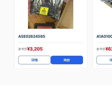
A5E02624585
A1A010
¥
3,205
¥
6
参考价
参考价
详情
询价