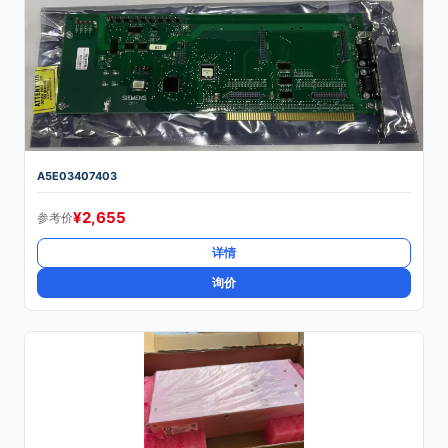
A5E03407403
¥
2,655
参考价
详情
询价